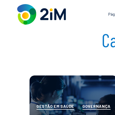
Pular
para
Pági
o
conteúdo
Ca
Categorias
GESTÃO EM SAÚDE
GOVERNANÇA