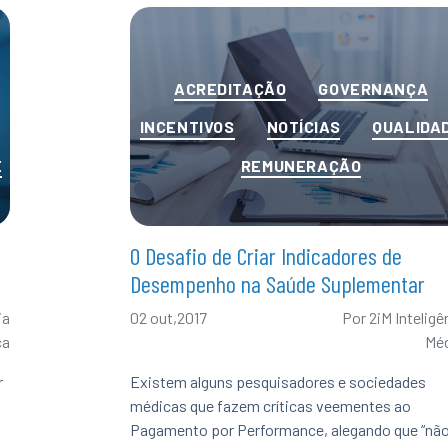
Categorias
ACREDITAÇÃO
GOVERNANÇA
INCENTIVOS
NOTÍCIAS
QUALIDA
E
REMUNERAÇÃO
O Desafio de Criar Indicadores de
Desempenho na Saúde Suplementar
ia
02 out,2017
Por
2iM Inteligê
ca
Mé
r
Existem alguns pesquisadores e sociedades
médicas que fazem críticas veementes ao
Pagamento por Performance, alegando que “nã