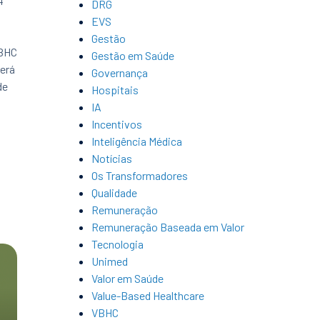
4
DRG
EVS
Gestão
VBHC
Gestão em Saúde
será
Governança
de
Hospitais
IA
Incentivos
Inteligência Médica
Notícias
Os Transformadores
Qualidade
Remuneração
Remuneração Baseada em Valor
Tecnologia
Unimed
Valor em Saúde
Value-Based Healthcare
VBHC