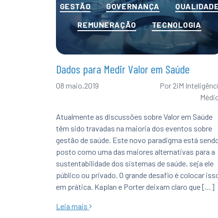
Categorias
GESTÃO
GOVERNANÇA
QUALIDAD
REMUNERAÇÃO
TECNOLOGIA
Dados para Medir Valor em Saúde
08 maio,2019
Por
2iM Inteligênc
Médi
Atualmente as discussões sobre Valor em Saúde
têm sido travadas na maioria dos eventos sobre
gestão de saúde. Este novo paradigma está send
posto como uma das maiores alternativas para a
sustentabilidade dos sistemas de saúde, seja ele
público ou privado. O grande desafio é colocar iss
em prática. Kaplan e Porter deixam claro que […]
Leia mais