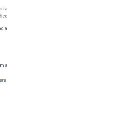
ncia
dica
ncia
am a
ara