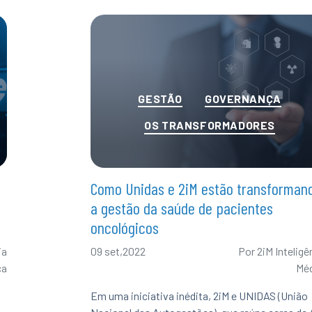
Categorias
GESTÃO
GOVERNANÇA
OS TRANSFORMADORES
Como Unidas e 2iM estão transforman
a gestão da saúde de pacientes
oncológicos
ia
09 set,2022
Por
2iM Inteligê
ca
Mé
Em uma iniciativa inédita, 2iM e UNIDAS (União