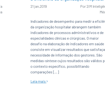
ia
21 jan,2019
Por
2iM Inteligê
ca
Mé
Indicadores de desempenho para medir a eficiê
da organização hospitalar abrangem também
indicadores de processos administrativos e de
especialidades clínicas e cirúrgicas. O maior
desafio na elaboração de indicadores em saúde
consiste em visualizar resultados que satisfaç
necessidade de informação dos gestores. São
medidas-síntese cujos resultados são válidos p
o contexto específico, possibilitando
comparações […]
Leia mais