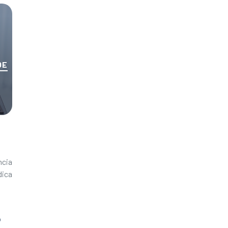
DE
ncia
dica
o