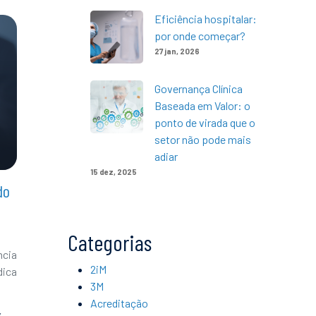
Eficiência hospitalar:
por onde começar?
27 jan, 2026
Governança Clínica
Baseada em Valor: o
ponto de virada que o
setor não pode mais
adiar
15 dez, 2025
do
Categorias
ncia
2iM
dica
3M
Acreditação