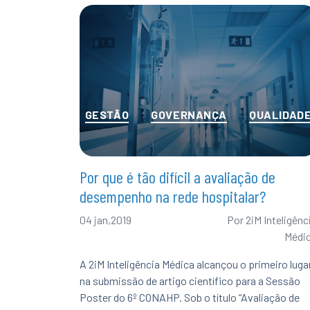
Categorias
GESTÃO
GOVERNANÇA
QUALIDAD
Por que é tão difícil a avaliação de
desempenho na rede hospitalar?
04 jan,2019
Por
2iM Inteligênc
Médi
A 2iM Inteligência Médica alcançou o primeiro luga
na submissão de artigo científico para a Sessão
Poster do 6º CONAHP. Sob o título “Avaliação de