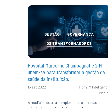
Categorias
GESTÃO
GOVERNANÇA
OS TRANSFORMADORES
Hospital Marcelino Champagnat e 2iM
unem-se para transformar a gestão da
saúde da instituição.
13 set,2022
Por
2iM Inteligênc
Médi
A medicina de alta complexidade é uma das