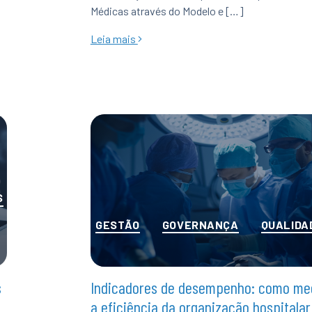
Médicas através do Modelo e […]
Leia mais
S
Categorias
GESTÃO
GOVERNANÇA
QUALIDA
s
Indicadores de desempenho: como me
a eficiência da organização hospitalar