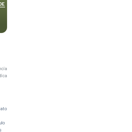
DE
ncia
dica
a
lato
ulo
s