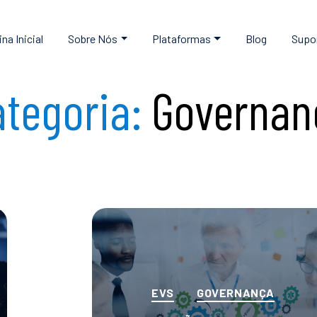
na Inicial
Sobre Nós
Plataformas
Blog
Supo
tegoria:
Governan
Categorias
EVS
GOVERNANÇA