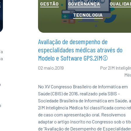
Categorias
E
GESTÃO
GOVERNANÇA
QUALIDA
TECNOLOGIA
Avaliação de desempenho de
especialidades médicas através do
ia
Modelo e Software GPS.2iM©
ca
02 maio,2019
Por
2iM Inteligê
Mé
o
No XV Congresso Brasileiro de Informática em
Saúde (CBIS) de 2016, realizado pela SBIS –
Sociedade Brasileira de Informática em Saúde, 
o
2iM Inteligência Médica foi classificada como re
de caso com apresentação oral. Resolvemos
adaptar o artigo inscrito no Congresso sob o tít
de “Avaliação de Desempenho de Especialidade