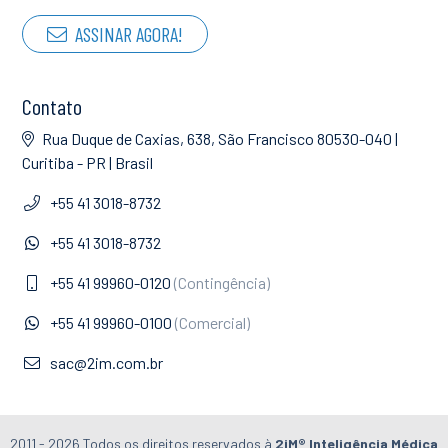
ASSINAR AGORA!
Contato
Rua Duque de Caxias, 638, São Francisco 80530-040 |
Curitiba - PR | Brasil
+55 41 3018-8732
+55 41 3018-8732
+55 41 99960-0120
(Contingência)
+55 41 99960-0100
(Comercial)
sac@2im.com.br
2011 - 2026 Todos os direitos reservados à
2iM® Inteligência Médica