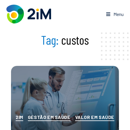
Pular
para
Menu
o
conteúdo
Tag:
custos
Categorias
2IM
GESTÃO EM SAÚDE
VALOR EM SAÚDE