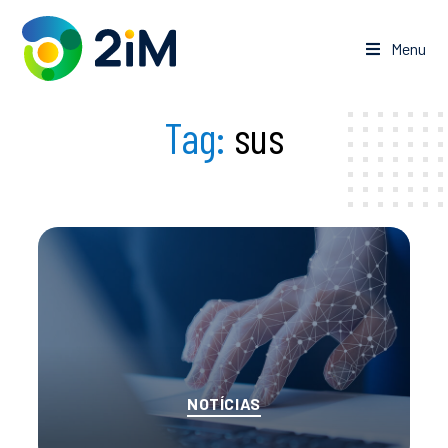
Pular
para
Menu
o
conteúdo
Tag:
sus
Categorias
NOTÍCIAS