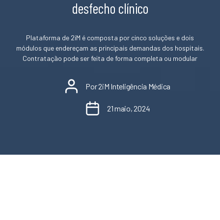
desfecho clínico
Plataforma de 2iM é composta por cinco soluções e dois
módulos que endereçam as principais demandas dos hospitais.
Contratação pode ser feita de forma completa ou modular
Autor
Por
2iM Inteligência Médica
do
Data
post
21 maio, 2024
de
publicação
CURITIBA, PR | 21/05/2024 –
A 2iM – fornecedora de
soluções que transformam a gestão de saúde otimizando